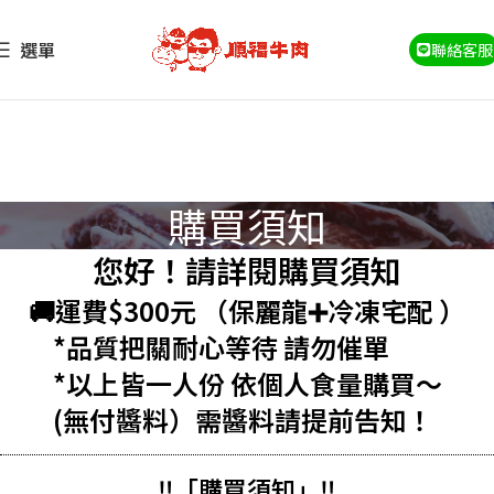
選單
聯絡客服
購買須知
您好！請詳閱購買須知
🚚運費$300元 （保麗龍➕冷凍宅配 ）
*品質把關耐心等待 請勿催單
*以上皆一人份 依個人食量購買～
(無付醬料）需醬料請提前告知！
‼️「購買須知」‼️