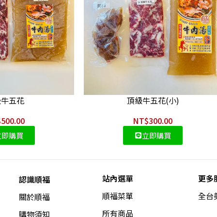
級牛五花
頂級牛五花(小)
$
500.00
NT$
300.00
立即購買
立即購買
站內選單
更多
認識順福
順福菜單
全台
關於順福
所有商品
購物須知