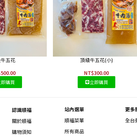
級牛五花
頂級牛五花(小)
$
500.00
NT$
300.00
立即購買
立即購買
站內選單
更多
認識順福
順福菜單
全台
關於順福
所有商品
購物須知