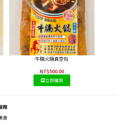
牛腩火鍋真空包
NT$
500.00
立即購買
服務
美食